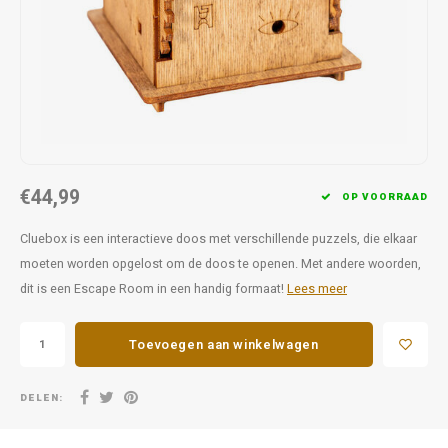
Favorieten van Siebe
Hitster
Call o
€44,99
OP VOORRAAD
Cluebox is een interactieve doos met verschillende puzzels, die elkaar
moeten worden opgelost om de doos te openen. Met andere woorden,
dit is een Escape Room in een handig formaat!
Lees meer
Toevoegen aan winkelwagen
DELEN: