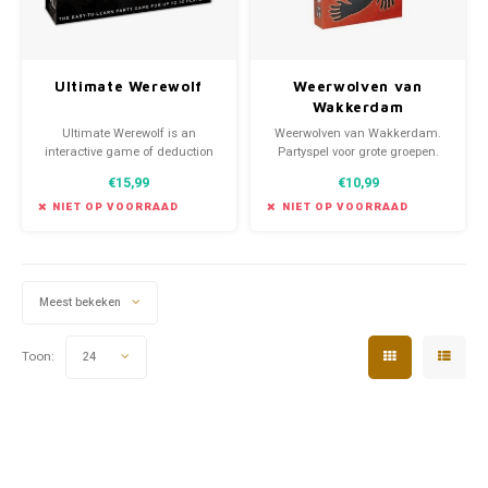
Ultimate Werewolf
Weerwolven van
Wakkerdam
Ultimate Werewolf is an
Weerwolven van Wakkerdam.
interactive game of deduction
Partyspel voor grote groepen.
for two teams: Villagers and
Vreedzame burgers binden de
€15,99
€10,99
Werewolves.
strijd aan tegen de weerwolven
in hun midden. Het is echter
NIET OP VOORRAAD
NIET OP VOORRAAD
onduidelijk wie dat precies zijn.
Slagen ze erin om de
weerwolven te ontmaskeren of
elimineren ze per abuis ons
Meest bekeken
Toon:
24