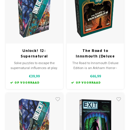
Unlock! 12:
The Road to
Supernatural
Innsmouth (Deluxe
Adventures (EN)
Edition)
Solve puzzles to escape the
The Road to Innsmouth Deluxe
supernatural influences at play.
Edition is an Arkham Horror–
branded digital experience with
€39,99
€46,99
interactive collectible artifacts.
Players will help guide Stella
OP VOORRAAD
OP VOORRAAD
through multiple perils in the
hopes of getting her to a
mysterious meeting.