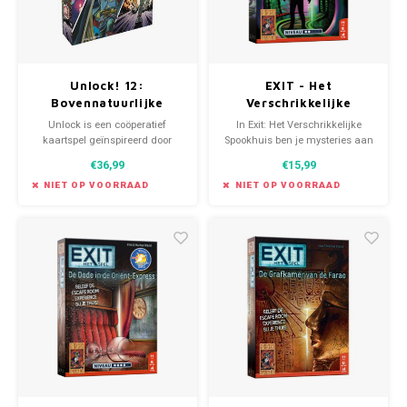
Unlock! 12:
EXIT - Het
Bovennatuurlijke
Verschrikkelijke
Avonturen (NL)
Spookhuis (NL)
Unlock is een coöperatief
In Exit: Het Verschrikkelijke
kaartspel geïnspireerd door
Spookhuis ben je mysteries aan
escape rooms; ruimtes waaruit
het ontrafelen. Een eenmalig
€36,99
€15,99
je moet ontsnappen binnen 60
speelbare escapegame.
minuten.
NIET OP VOORRAAD
NIET OP VOORRAAD