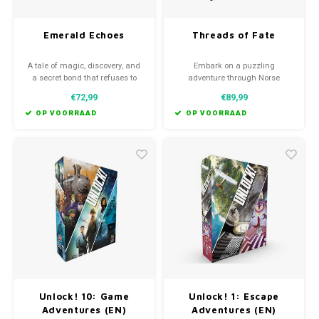
Emerald Echoes
Threads of Fate
A tale of magic, discovery, and
Embark on a puzzling
a secret bond that refuses to
adventure through Norse
stay buried. Immerse yourself in
mythology and change the
€72,99
€89,99
a heartfelt story as you solve
fabric of fate.
through a tactile mystery.
OP VOORRAAD
OP VOORRAAD
Unlock! 10: Game
Unlock! 1: Escape
Adventures (EN)
Adventures (EN)