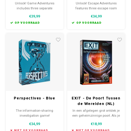
Unlock! Game Adventures
Unlock! Escape Adventures
includes three separate
features three escape room
scenarios for you to explore,
scenarios that you can play on
€39,99
€34,99
each set in a different well-
your tabletop.
known board games universe:
OP VOORRAAD
OP VOORRAAD
Mysterium, Ticket to Ride and
Pandemic.
Perspectives - Blue
EXIT - De Poort Tussen
de Werelden (NL)
The information-sharing
In een afgelegen grot ontdek je
investigation game!
een geheimzinnige poort. Als je
door de poort stapt, bevind je je
€34,99
€18,99
ineens in een duistere,
buitenaardse omgeving. Waar
NIET OP VOORRAAD
NIET OP VOORRAAD