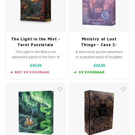
The Light in the Mist -
Ministry of Lost
Tarot Puzzletale
Things - Case 2:
Finders Keypers
The Light in the Mist is an
A whimsical puzzle adventure
adventure game in the form of
in a parallel world of forgotten
a tarot deck that weaves
treasures. Follow the clues and
€39,99
€29,99
together hours of gorgeous
save Jenna from total
artwork, resonant storytelling,
keytastrophe!
NIET OP VOORRAAD
OP VOORRAAD
and unparalleled puzzle
gameplay.