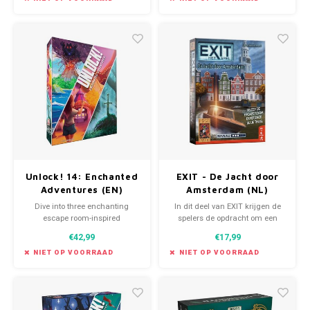
ben je?
Unlock! 14: Enchanted
EXIT - De Jacht door
Adventures (EN)
Amsterdam (NL)
Dive into three enchanting
In dit deel van EXIT krijgen de
escape room-inspired
spelers de opdracht om een
scenarios!
verdwenen schilderij van
€42,99
€17,99
Vincent van Gogh op te sporen.
NIET OP VOORRAAD
NIET OP VOORRAAD