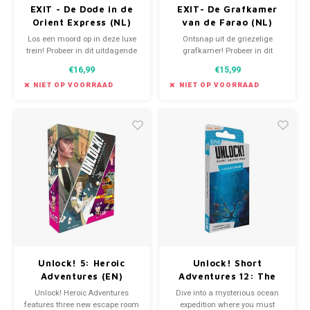
EXIT - De Dode in de
EXIT- De Grafkamer
Orient Express (NL)
van de Farao (NL)
Los een moord op in deze luxe
Ontsnap uit de griezelige
trein! Probeer in dit uitdagende
grafkamer! Probeer in dit
coöperatieve escape room-spel
uitdagende coöperatieve escape
€16,99
€15,99
binnen anderhalf uur alle
room-spel binnen anderhalf uur
puzzels op te lossen en alle
alle puzzels op te lossen en alle
NIET OP VOORRAAD
NIET OP VOORRAAD
codes te breken.
codes te breken.
Unlock! 5: Heroic
Unlock! Short
Adventures (EN)
Adventures 12: The
Ocean's Heart (EN)
Unlock! Heroic Adventures
Dive into a mysterious ocean
features three new escape room
expedition where you must