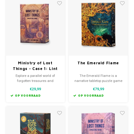
Favorieten van Siebe
Hitster
Call o
Ministry of Lost
The Emerald Flame
Things - Case 1: Lint
Condition
Explore a parallel world of
The Emerald Flame is a
forgotten treasures and
narrative tabletop puzzle game
misplaced memories in this
told in three parts!
€29,99
€79,99
narrative tabletop puzzle
adventure. Uncover secret
OP VOORRAAD
OP VOORRAAD
messages, meet charming
characters, and solve a tactile
mystery to reunite a lost item
with its human companion.