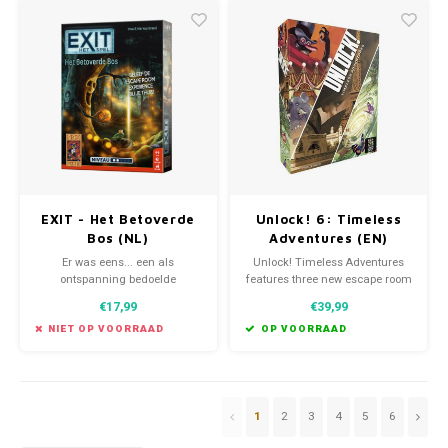
EXIT - Het Betoverde
Unlock! 6: Timeless
Bos (NL)
Adventures (EN)
Er was eens... een als
Unlock! Timeless Adventures
ontspanning bedoelde
features three new escape room
boswandeling. Maar als je een
scenarios that you can play on
€17,99
€39,99
brug in het woud oversteekt,
your tabletop.
verdwijnt die plotseling achter
NIET OP VOORRAAD
OP VOORRAAD
je! Je stuit op vreemde,
sprookjesachtige figuren en
uitzonderlijke raadsels. Wat is
hier aan de hand? En hoe kun
je wee
1
2
3
4
5
6