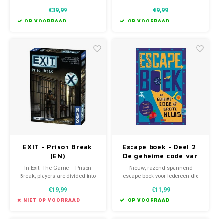
scenarios that you can play on
explore sunken ruins and
€39,99
€9,99
your tabletop.
uncover the secrets of The
Ocean’s Heart before time runs
OP VOORRAAD
OP VOORRAAD
out.
EXIT - Prison Break
Escape boek - Deel 2:
(EN)
De geheime code van
de Grote Kluis - Ivan
In Exit: The Game – Prison
Nieuw, razend spannend
Tapia
Break, players are divided into
escape boek voor iedereen die
two teams that attempt to
van escape rooms, puzzelen en
€19,99
€11,99
escape from prison
lezen houdt! Deel 2, los te lezen.
simultaneously.
NIET OP VOORRAAD
OP VOORRAAD