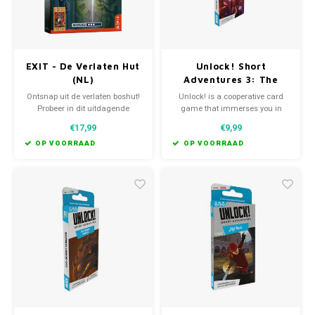
EXIT - De Verlaten Hut
Unlock! Short
(NL)
Adventures 3: The
Flight of the Angel
Ontsnap uit de verlaten boshut!
Unlock! is a cooperative card
(EN)
Probeer in dit uitdagende
game that immerses you in
coöperatieve escape room-spel
scenarios inspired by escape
€17,99
€9,99
binnen anderhalf uur alle
games.
puzzels op te lossen en alle
OP VOORRAAD
OP VOORRAAD
codes te breken.