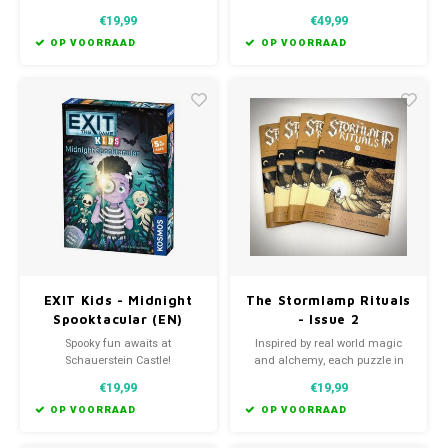
The Stormlamp Rituals is a
story in one.
€19,99
€49,99
stepping stone to the next. Test
your brain as you uncover the
OP VOORRAAD
OP VOORRAAD
mystery at the heart of Anna's
adventure.
EXIT Kids - Midnight
The Stormlamp Rituals
Spooktacular (EN)
- Issue 2
Spooky fun awaits at
Inspired by real world magic
Schauerstein Castle!
and alchemy, each puzzle in
Frankengirl Vicky is keen to join
The Stormlamp Rituals is a
€19,99
€19,99
the party, and all she needs is a
stepping stone to the next. Test
spooky outfit. Can you help her
your brain as you uncover the
OP VOORRAAD
OP VOORRAAD
get one?
mystery at the heart of Anna's
adventure.