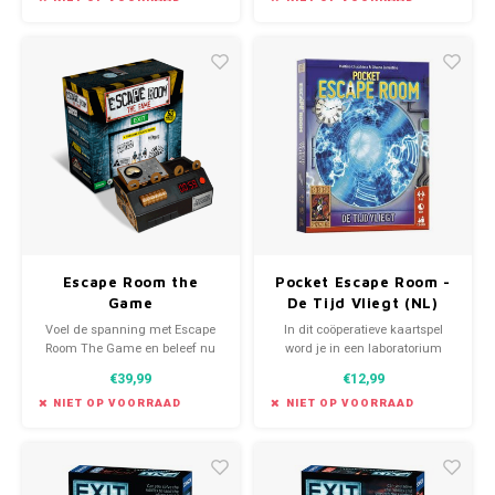
angstaanjagend.
Escape Room the
Pocket Escape Room -
Game
De Tijd Vliegt (NL)
Voel de spanning met Escape
In dit coöperatieve kaartspel
Room The Game en beleef nu
word je in een laboratorium
het mysterie van een escape
opgesloten. Het enige dat je
€39,99
€12,99
room als spel gewoon bij jou
hebt is een stapel van 60
thuis!
kaarten vol raadsels en
NIET OP VOORRAAD
NIET OP VOORRAAD
voorwerpen.