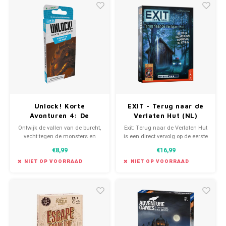
Favorieten van Siebe
Hitster
Call o
Unlock! Korte
EXIT - Terug naar de
Avonturen 4: De
Verlaten Hut (NL)
Burcht van Doo-Arann
Ontwijk de vallen van de burcht,
Exit: Terug naar de Verlaten Hut
(NL)
vecht tegen de monsters en
is een direct vervolg op de eerste
ontsnap met de schat!
Exit ooit. Wederom ga je naar de
€8,99
€16,99
locatie van de verlaten hut om
tal van puzzels op te lossen.
NIET OP VOORRAAD
NIET OP VOORRAAD