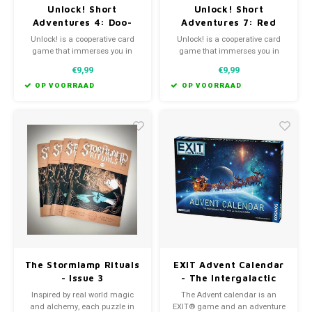
Unlock! Short
Unlock! Short
Adventures 4: Doo-
Adventures 7: Red
Arann's Dungeon (EN)
Mask (EN)
Unlock! is a cooperative card
Unlock! is a cooperative card
game that immerses you in
game that immerses you in
scenarios inspired by escape
scenarios inspired by escape
€9,99
€9,99
games.
games.
OP VOORRAAD
OP VOORRAAD
The Stormlamp Rituals
EXIT Advent Calendar
- Issue 3
- The Intergalactic
Race (EN)
Inspired by real world magic
The Advent calendar is an
and alchemy, each puzzle in
EXIT® game and an adventure