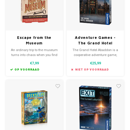
Escape from the
Adventure Games -
Museum
The Grand Hotel
Abaddon
An ordinary trip to the museum
The Grand Hotel Abaddon is a
turns into chaos when you find
cooperative adventure game,
yourself locked in and all alone,
played over three chapters.
€7,99
€25,99
after hours!
Could ghosts be behind the
mysterious incidents, or is there
OP VOORRAAD
NIET OP VOORRAAD
a more rational explanation?