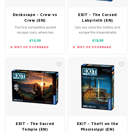
Deckscape - Crew vs
EXIT - The Cursed
Crew (EN)
Labyrinth (EN)
The first competitive pocket
Can you solve the riddles and
escape room, where two
escape the impenetrable
teams or two people go head-to-
labyrinth? Only by working
€14,99
€18,99
head!
together will you be able to solve
the puzzles and escape the
NIET OP VOORRAAD
NIET OP VOORRAAD
mysterious labyrinth.
EXIT - The Sacred
EXIT - Theft on the
Temple (EN)
Mississippi (EN)