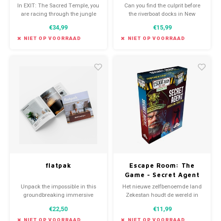
In EXIT: The Sacred Temple, you
Can you find the culprit before
are racing through the jungle
the riverboat docks in New
on a small island in the Indian
Orleans, and the thief escapes
€34,99
€15,99
Ocean, trying to save the
into the night?
professor and find the Sacred
NIET OP VOORRAAD
NIET OP VOORRAAD
Temple before the treasure
hunters do.
flatpak
Escape Room: The
Game - Secret Agent
uitbreiding
Unpack the impossible in this
Het nieuwe zelfbenoemde land
groundbreaking immersive
Zekestan houdt de wereld in
puzzle book.
zijn greep. Hun machtsvertoon
€22,50
€11,99
en dreigende taal over hun
geheime wapen is ronduit
NIET OP VOORRAAD
NIET OP VOORRAAD