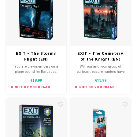
EXIT - The Stormy
EXIT - The Cemetery
Flight (EN)
of the Knight (EN)
You are crewmembers on a
Will you and your group of
plane bound for Barbados.
curious treasure hunters have
Suddenly you find yourself in an
what it takes to finally solve the
€18,99
€15,99
electrical storm and an alarm
mystery and uncover the
light comes on.
coveted gem?
NIET OP VOORRAAD
NIET OP VOORRAAD