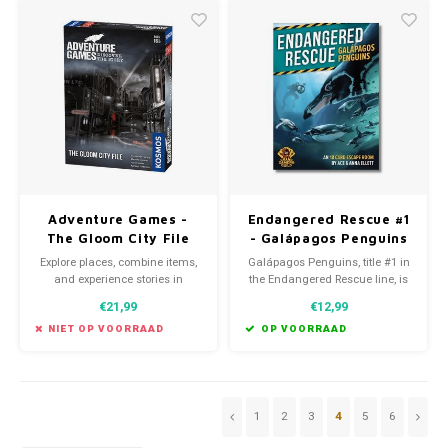
Adventure Games -
Endangered Rescue #1
The Gloom City File
- Galápagos Penguins
(EN)
Explore places, combine items,
Galápagos Penguins, title #1 in
and experience stories in
the Endangered Rescue line, is
Adventure Games, a series of
an escape room-style game in
€21,99
€12,99
co-operative games from
just 18 cards! As a group, you
German publisher KOSMOS.
will solve a series of puzzles to
NIET OP VOORRAAD
OP VOORRAAD
unravel a mystery.
1
2
3
4
5
6