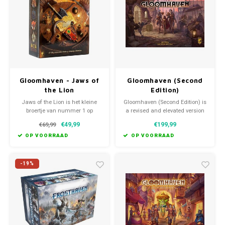
Favorieten van Siebe
Hitster
Call o
Gloomhaven - Jaws of
Gloomhaven (Second
the Lion
Edition)
Jaws of the Lion is het kleine
Gloomhaven (Second Edition) is
broertje van nummer 1 op
a revised and elevated version
boardgamegeek, Gloomhaven.
of the award-winning core
€49,99
€199,99
€69,99
De makkelijke set-up en goede
game of Gloomhaven.
tutorial maken de 25 missies
OP VOORRAAD
OP VOORRAAD
toegankelijker, zodat je sneller
kan beginnen met spelen.
-19%