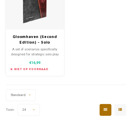
Gloomhaven (Second
Edition) - Solo
Scenarios
A set of scenarios specifically
designed for strategic solo play
for Gloomhaven (Second
€16,99
Edition).
NIET OP VOORRAAD
Standaard
Toon:
24