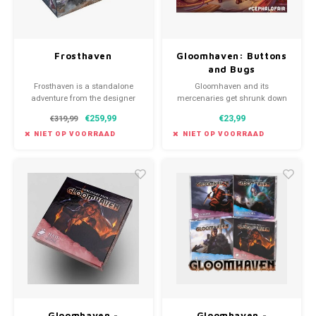
Frosthaven
Gloomhaven: Buttons
and Bugs
Frosthaven is a standalone
Gloomhaven and its
adventure from the designer
mercenaries get shrunk down
and publisher of Gloomhaven.
in this unique stand-alone,
€259,99
€23,99
€319,99
single-player adventure!
NIET OP VOORRAAD
NIET OP VOORRAAD
Gloomhaven -
Gloomhaven -