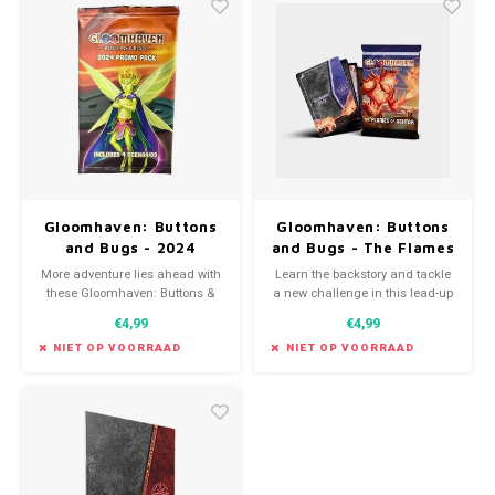
Gloomhaven: Buttons
Gloomhaven: Buttons
and Bugs - 2024
and Bugs - The Flames
Promo Pack
of Ashtar mini-
More adventure lies ahead with
Learn the backstory and tackle
expansion
these Gloomhaven: Buttons &
a new challenge in this lead-up
Bugs Promotional Scenarios.
mini-campaign that connects
€4,99
€4,99
Buttons and Bugs to the Pub
Crawlers expansion.
NIET OP VOORRAAD
NIET OP VOORRAAD