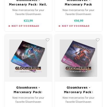
Mercenary Pack: Hail,
Mercenary Pack
Irritable Enchanter
Bundle
New mercenaries for your
New mercenaries for your
favorite Gloomhaven
favorite Gloomhaven
campaigns!
campaigns!
€23,99
€94,99
NIET OP VOORRAAD
NIET OP VOORRAAD
Gloomhaven -
Gloomhaven -
Mercenary Pack:
Mercenary Pack:
Cassandra, Forgotten
Anaphi, Fallen Lion
New mercenaries for your
New mercenaries for your
Diviner
favorite Gloomhaven
favorite Gloomhaven
campaigns!
campaigns!