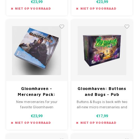
€23,99
€23,99
NIET OP VOORRAAD
NIET OP VOORRAAD
Gloomhaven -
Gloomhaven: Buttons
Mercenary Pack:
and Bugs - Pub
Satha, Mayor of
Crawlers expansion
New mercenaries for your
Buttons & Bugs is back with two
Frosthaven
favorite Gloomhaven
all-new micro mercenaries and
campaigns!
new cross-compatible
€23,99
€17,99
campaign!
NIET OP VOORRAAD
NIET OP VOORRAAD