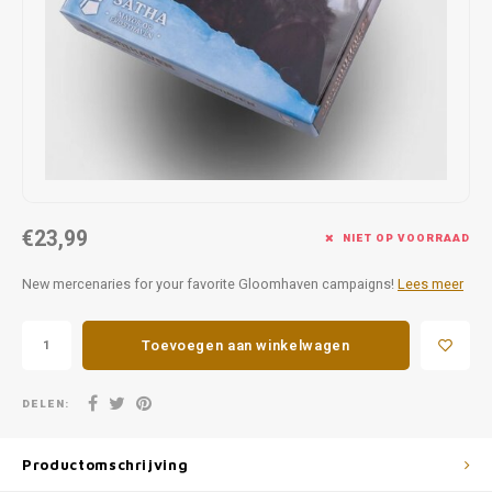
Favorieten van Siebe
Hitster
Call o
€23,99
NIET OP VOORRAAD
New mercenaries for your favorite Gloomhaven campaigns!
Lees meer
Toevoegen aan winkelwagen
DELEN:
Productomschrijving