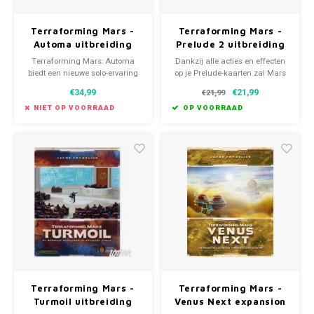
Terraforming Mars -
Terraforming Mars -
Automa uitbreiding
Prelude 2 uitbreiding
(NL)
(NL)
Terraforming Mars: Automa
Dankzij alle acties en effecten
biedt een nieuwe solo-ervaring
op je Prelude-kaarten zal Mars
voor het spelen van
nooit meer hetzelfde zijn!
€34,99
€21,99
€21,99
Terraforming Mars.
NIET OP VOORRAAD
OP VOORRAAD
Terraforming Mars -
Terraforming Mars -
Turmoil uitbreiding
Venus Next expansion