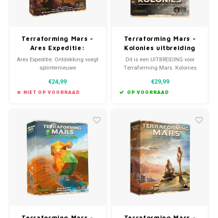
Terraforming Mars -
Terraforming Mars -
Ares Expeditie:
Kolonies uitbreiding
Ontdekking
(NL)
Ares Expeditie: Ontdekking voegt
Dit is een UITBREIDING voor
uitbreiding (NL)
splinternieuwe
Terraforming Mars. Kolonies
kaartmechanismes toe aan het
kan enkel samen met het
€24,99
€29,99
geliefde Terraforming Mars:
basisspel gespeeld worden en
Ares Expeditie.
kan met om het even welke
NIET OP VOORRAAD
OP VOORRAAD
andere uitbreidingen.
Terraforming Mars -
Terraforming Mars -