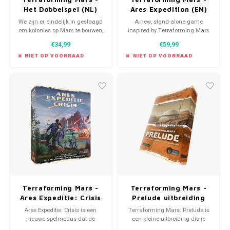
Het Dobbelspel (NL)
Ares Expedition (EN)
We zijn er eindelijk in geslaagd
A new, stand-alone game
om kolonies op Mars te bouwen,
inspired by Terraforming Mars
maar nu staan we voor een nog
featuring faster gameplay and
€34,99
€59,99
veel grotere uitdaging: de
over 200 beautifully illustrated
planeet tot leven brengen en er
cards!
NIET OP VOORRAAD
NIET OP VOORRAAD
een nieuw thuis voor de
mensheid creëren! Zal jouw
corporatie vooroplopen?
Terraforming Mars -
Terraforming Mars -
Ares Expeditie: Crisis
Prelude uitbreiding
uitbreiding (NL)
(NL)
Ares Expeditie: Crisis is een
Terraforming Mars: Prelude is
nieuwe spelmodus dat de
een kleine uitbreiding die je
mechanismes van het
Terraforming een snelle start