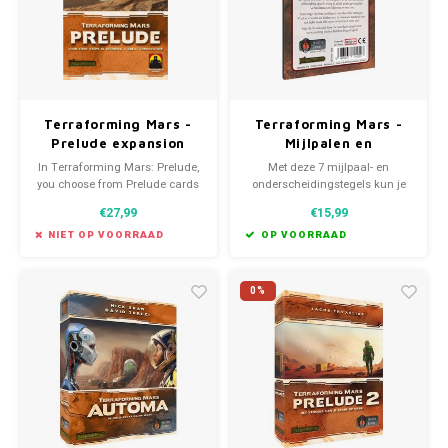
Terraforming Mars -
Terraforming Mars -
Prelude expansion
Mijlpalen en
(EN)
Onderscheidingen
In Terraforming Mars: Prelude,
Met deze 7 mijlpaal- en
uitbreiding (NL)
you choose from Prelude cards
onderscheidingstegels kun je
that jumpstart the terraforming
alle doelen geheel naar eigen
€27,99
€15,99
process or boost your
wens samenstellen of juist alles
corporation's engine.
aan het toeval overlaten!
NIET OP VOORRAAD
OP VOORRAAD
0%