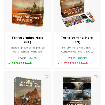
Star Wars X-Wing
Favorieten van Siebe
Hitster
Call o
Terraforming Mars
Terraforming Mars
(NL)
(EN)
Mensen proberen de planeet
Terraforming Mars ENG -
Mars leefbaar te maken.
Compete with rival CEOs to
make Mars habitable and build
€59,99
€89,99
€64,99
€99,99
your corporate empire.
OP VOORRAAD
NIET OP VOORRAAD