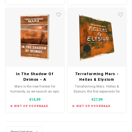
In The Shadow Of
Terraforming Mars -
Deimos - A
Hellas & Elysium
Terraforming Mars
expansion (EN)
Mars is the new frontier for
Terraforming Mars: Hellas &
Novel (EN)
humanity, as we launch an epic
Elysium, the first expansion for
saga of inspiring planetary
Terraforming Mars, consists of
€14,99
€27,99
exploration set in the award-
a double-sided game board
winning Terraforming
presenting two new areas of
NIET OP VOORRAAD
NIET OP VOORRAAD
Mars boardgame!
Mars.
Meest bekeken