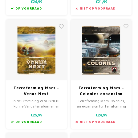
€24,99
€21,99
oorspronkelijke spel,
geeft! Het benadrukt de eerste
Terraforming Mars: Ares
stages van de Mars kolonisatie
OP VOORRAAD
NIET OP VOORRAAD
Expeditie, gebruikt op een
en belicht de achtergrond van
nieuwe, uitdagende manier.
de ondernemingen.
Terraforming Mars -
Terraforming Mars -
Venus Next
Colonies expansion
uitbreiding (NL)
(EN)
In de uitbreiding VENUS NEXT
Terraforming Mars: Colonies,
kun je Venus terraformen en
an expansion for Terraforming
nieuwe steden bouwen binnenin
Mars that can be played with
€25,99
€24,99
het zonnestelsel.
only the base game or with any
combination of expansions.
OP VOORRAAD
NIET OP VOORRAAD