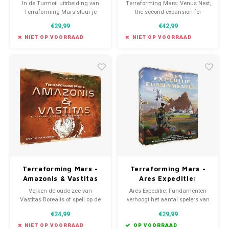
(NL)
(EN)
In de Turmoil uitrbeiding van
Terraforming Mars: Venus Next,
Terraforming Mars stuur je
the second expansion for
eigen afgevaardigden om de
the Terraforming Mars base
€29,99
€42,99
Terraformingcommissie te
game, has players building new
beïnvloeden.
colonies on Venus.
NIET OP VOORRAAD
NIET OP VOORRAAD
Terraforming Mars -
Terraforming Mars -
Amazonis & Vastitas
Ares Expeditie:
map pack (NL)
Fundamenten
Verken de oude zee van
Ares Expeditie: Fundamenten
uitbreiding (NL)
Vastitas Borealis of spell op de
verhoogt het aantal spelers van
grotere Amazonis-kaart met
je geliefde Terraforming Mars:
€24,99
€29,99
langere algemen parameters!
Ares Expeditie tot 6.
NIET OP VOORRAAD
OP VOORRAAD