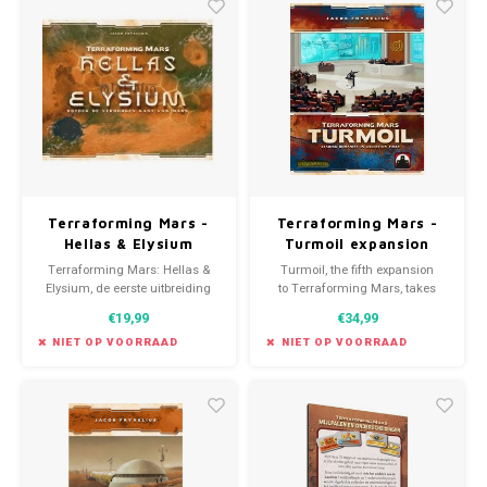
Terraforming Mars -
Terraforming Mars -
Hellas & Elysium
Turmoil expansion
uitbreiding (NL)
(EN)
Terraforming Mars: Hellas &
Turmoil, the fifth expansion
Elysium, de eerste uitbreiding
to Terraforming Mars, takes
voor de grote hit uit 2016
players back to Mars, and the
€19,99
€34,99
Terraforming Mars, bestaat uit
struggle for control and
een dubbelzijdig spelbord.
progress of human society.
NIET OP VOORRAAD
NIET OP VOORRAAD