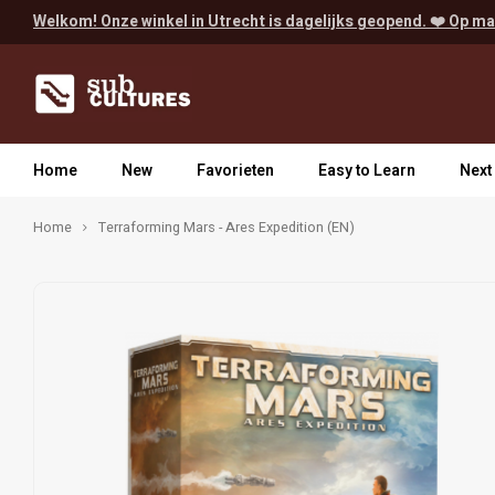
Welkom! Onze winkel in Utrecht is dagelijks geopend. ❤️ Op ma
Home
New
Favorieten
Easy to Learn
Next
Home
Terraforming Mars - Ares Expedition (EN)