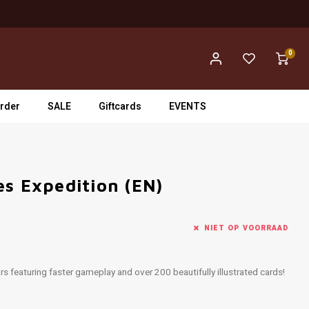
0
rder
SALE
Giftcards
EVENTS
es Expedition (EN)
NIET OP VOORRAAD
 featuring faster gameplay and over 200 beautifully illustrated cards!