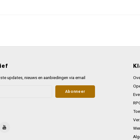
ief
Kl
ste updates, nieuws en aanbiedingen via email
Ove
Ope
Abonneer
Eve
RPG
Toe
Ver
Wer
Alg