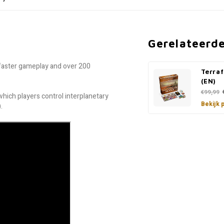
Gerelateerd
faster gameplay and over 200
Terra
(EN)
€99,99
which players control interplanetary
Bekijk 
.