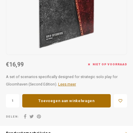
Favorieten van Siebe
Hitster
Call o
€16,99
NIET OP VOORRAAD
A set of scenarios specifically designed for strategic solo play for
Gloomhaven (Second Edition).
Lees meer
Toevoegen aan winkelwagen
DELEN: