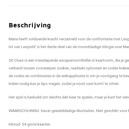
Beschrijving
Maria heeft voldoende kracht verzameld voor de confrontatie met Leop
lot van Leopold' is het derde deel van de moorddadige trilogie over Mar
50 Clues is een meeslepende escaperoomthriller in kaartvorm, die je ge
verband tussen voorwerpen zoeken, raadsels oplossen en codes kraken 
de codes en combinaties in de webapplicatie in om je voortgang te bew
Indien nodig kun je tips vragen, zodat je nooit vast komt te zitten.
Het spel is bedoeld om slechts één keer te spelen, maar je kunt het se
WAARSCHUWING: bevat gewelddadige illustraties. Niet geschikt voor 
Inhoud: 54 grote kaarten.