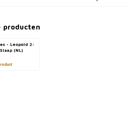
e producten
es - Leopold 2:
Slaap (NL)
product