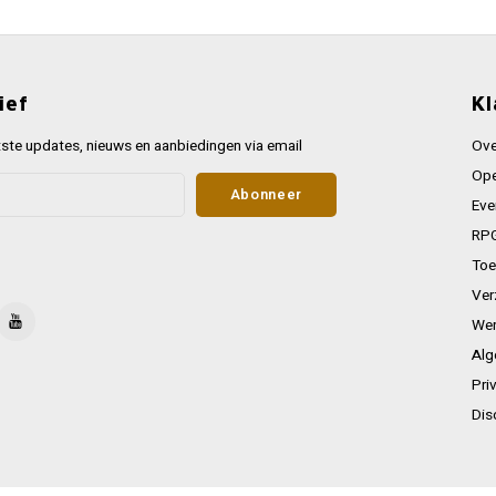
ief
Kl
ste updates, nieuws en aanbiedingen via email
Ove
Ope
Abonneer
Eve
RPG
Toe
Ver
Wer
Alg
Pri
Dis