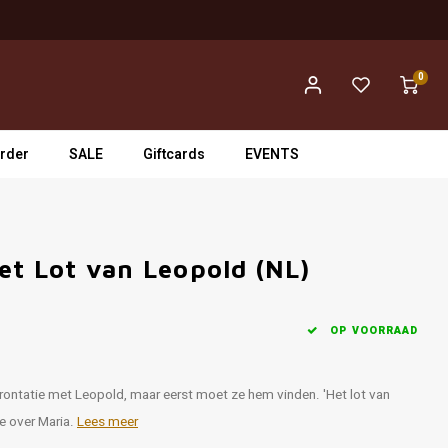
0
rder
SALE
Giftcards
EVENTS
et Lot van Leopold (NL)
OP VOORRAAD
rontatie met Leopold, maar eerst moet ze hem vinden. 'Het lot van
e over Maria.
Lees meer