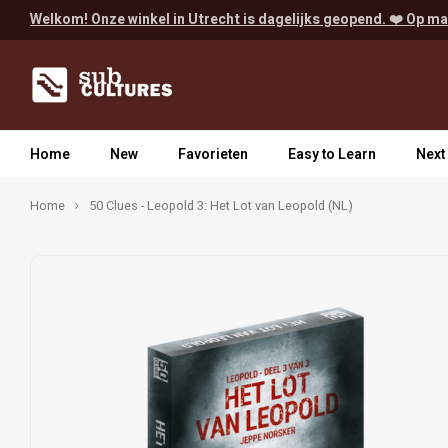
Welkom! Onze winkel in Utrecht is dagelijks geopend. ❤️ Op ma
Home
New
Favorieten
Easy to Learn
Next
Home
50 Clues - Leopold 3: Het Lot van Leopold (NL)