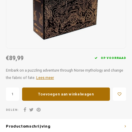
Favorieten van Siebe
Hitster
Call o
€89,99
OP VOORRAAD
Embark on a puzzling adventure through Norse mythology and change
the fabric of fate.
Lees meer
Toevoegen aan winkelwagen
DELEN:
Productomschrijving