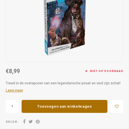
Favorieten van Siebe
Hitster
Call o
€8,99
NIET OP VOORRAAD
Treed in de voetsporen van een legendarische piraat en vind zijn schat!
Lees meer
Toevoegen aan winkelwagen
DELEN: