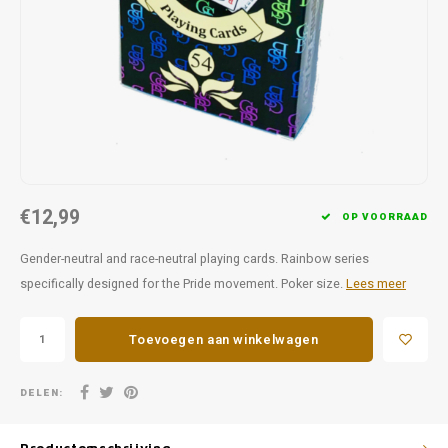
Favorieten van Siebe
Hitster
Call o
€12,99
OP VOORRAAD
Gender-neutral and race-neutral playing cards. Rainbow series
specifically designed for the Pride movement. Poker size.
Lees meer
Toevoegen aan winkelwagen
DELEN: