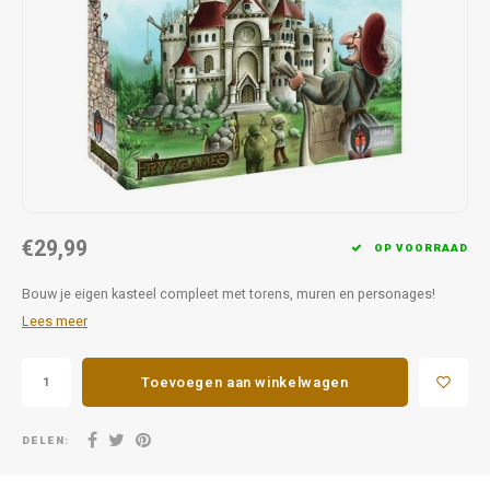
Favorieten van Siebe
Hitster
Call o
€29,99
OP VOORRAAD
Bouw je eigen kasteel compleet met torens, muren en personages!
Lees meer
Toevoegen aan winkelwagen
DELEN: