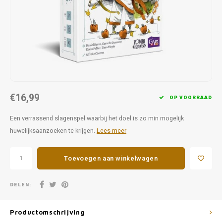
Favorieten van Siebe
Hitster
Call o
€16,99
OP VOORRAAD
Een verrassend slagenspel waarbij het doel is zo min mogelijk
huwelijksaanzoeken te krijgen.
Lees meer
Toevoegen aan winkelwagen
DELEN:
Productomschrijving