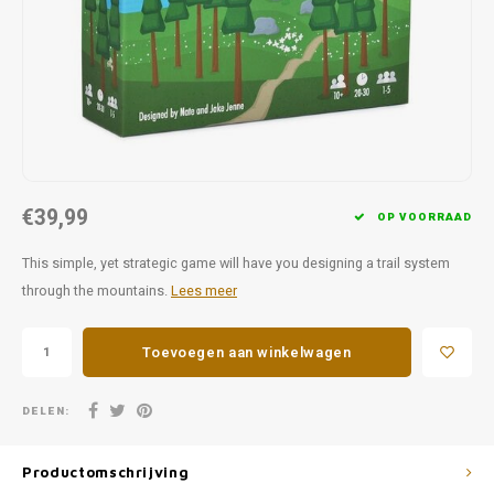
Favorieten van Siebe
Hitster
Call o
€39,99
OP VOORRAAD
This simple, yet strategic game will have you designing a trail system
through the mountains.
Lees meer
Toevoegen aan winkelwagen
DELEN:
Productomschrijving