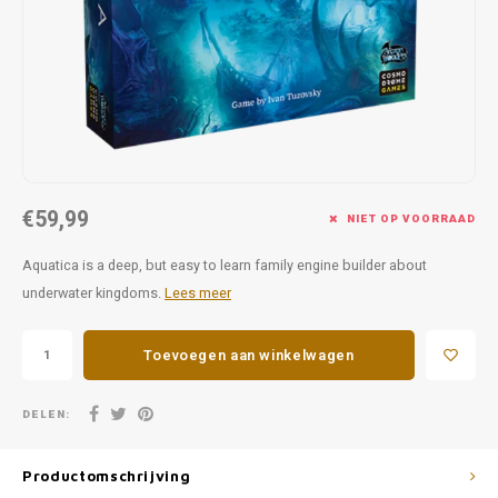
Favorieten van Siebe
Hitster
Call o
€59,99
NIET OP VOORRAAD
Aquatica is a deep, but easy to learn family engine builder about
underwater kingdoms.
Lees meer
Toevoegen aan winkelwagen
DELEN:
Productomschrijving