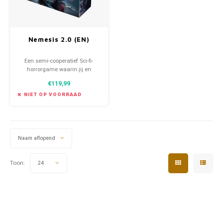
Nemesis 2.0 (EN)
Een semi-coöperatief Sci-fi-
horrorgame waarin jij en
andere bemanningsleden
€119,99
vechten om te overleven.
NIET OP VOORRAAD
Naam aflopend
Toon:
24