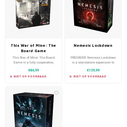
Favorieten van Siebe
Hitster
Call o
This War of Mine: The
Nemesis Lockdown
Board Game
This War of Mine: The Board
PREORDER- Nemesis Lockdown
Game is a fully cooperative,
is a standalone expansion to
open-and-play, survival
the hit board game Nemesis! It
€84,99
€139,99
experience. In this challenging,
builds on the tense, cinematic
story-driven game for 1-6
experience Nemesis is known
NIET OP VOORRAAD
NIET OP VOORRAAD
players, you will play as a group
for, adding even more
of civilians trapped in a city torn
opportunities for emergent,
by a military conflict.
dramatic gameplay.