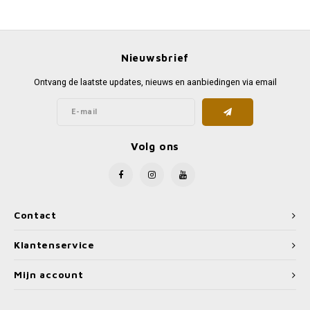
Favorieten van Siebe
Hitster
Call o
Nieuwsbrief
Ontvang de laatste updates, nieuws en aanbiedingen via email
Volg ons
Contact
Klantenservice
Mijn account