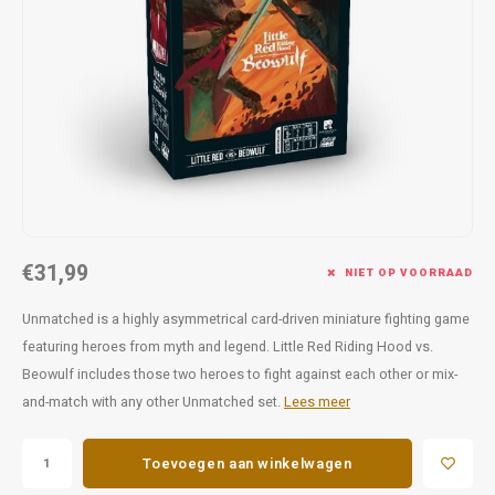
Favorieten van Siebe
Hitster
Call o
€31,99
NIET OP VOORRAAD
Unmatched is a highly asymmetrical card-driven miniature fighting game
featuring heroes from myth and legend. Little Red Riding Hood vs.
Beowulf includes those two heroes to fight against each other or mix-
and-match with any other Unmatched set.
Lees meer
Toevoegen aan winkelwagen