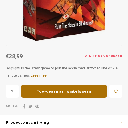
Favorieten van Siebe
Hitster
Call o
€28,99
NIET OP VOORRAAD
Dogfight! is the latest game to join the acclaimed Blitzkrieg line of 20-
minute games.
Lees meer
Toevoegen aan winkelwagen
DELEN:
Productomschrijving