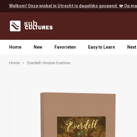
Welkom! Onze winkel in Utrecht is dagelijks geopend. ❤️ Op ma
Home
New
Favorieten
Easy to Learn
Next
Home
Everdell: Houten Evertree