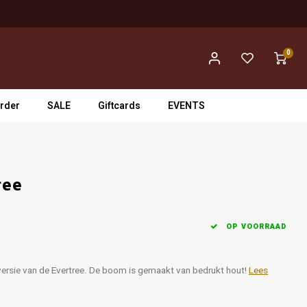
0
rder
SALE
Giftcards
EVENTS
ree
OP VOORRAAD
versie van de Evertree. De boom is gemaakt van bedrukt hout!
Lees