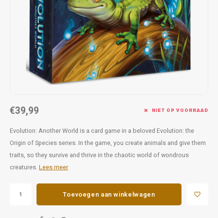
Favorieten van Siebe
Hitster
Call o
€39,99
NIET OP VOORRAAD
Evolution: Another World is a card game in a beloved Evolution: the
Origin of Species series. In the game, you create animals and give them
traits, so they survive and thrive in the chaotic world of wondrous
creatures.
Lees meer
Toevoegen aan winkelwagen