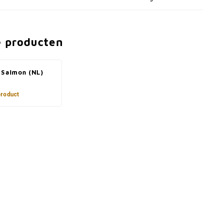
e producten
 Salmon (NL)
product