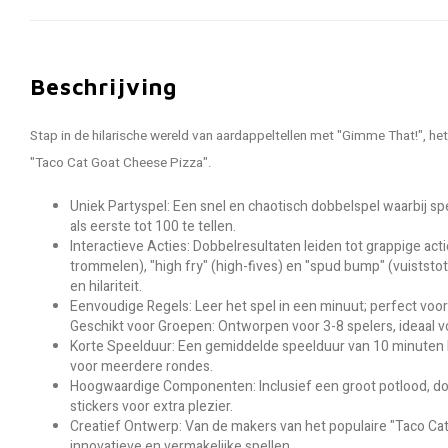
Beschrijving
Stap in de hilarische wereld van aardappeltellen met "Gimme That!", h
"Taco Cat Goat Cheese Pizza".
Uniek Partyspel: Een snel en chaotisch dobbelspel waarbij sp
als eerste tot 100 te tellen.
Interactieve Acties: Dobbelresultaten leiden tot grappige act
trommelen), "high fry" (high-fives) en "spud bump" (vuiststot
en hilariteit.
Eenvoudige Regels: Leer het spel in een minuut; perfect voor 
Geschikt voor Groepen: Ontworpen voor 3-8 spelers, ideaal v
Korte Speelduur: Een gemiddelde speelduur van 10 minuten 
voor meerdere rondes.
Hoogwaardige Componenten: Inclusief een groot potlood, do
stickers voor extra plezier.
Creatief Ontwerp: Van de makers van het populaire "Taco C
innovatieve en vermakelijke spellen.