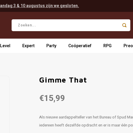
andag 3 & 10 augustus zijn we gesloten.
 Level
Expert
Party
Coöperatief
RPG
Preo
Gimme That
€15,99
Als nieuwe aardappelteller van het Bureau of Spud Ma
iedereen heeft dezelfde opdracht en er is maar één p