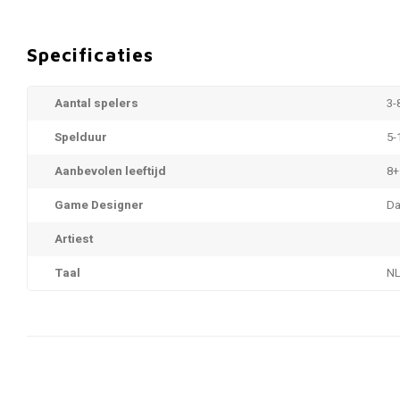
Specificaties
Aantal spelers
3-
Spelduur
5-
Aanbevolen leeftijd
8+
Game Designer
Da
Artiest
Taal
N