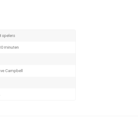
8 spelers
10 minuten
ve Campbell
L