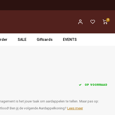
0
rder
SALE
Giftcards
EVENTS
OP VOORRAAD
nagement is het jouw taak om aardappelen te tellen. Maar pas op:
otlood! Ben jij de volgende Aardappelkoning?
Lees meer