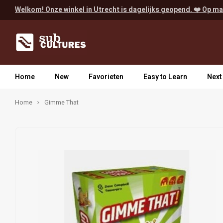
Welkom! Onze winkel in Utrecht is dagelijks geopend. ❤️ Op ma
Home
New
Favorieten
Easy to Learn
Next
Home
Gimme That