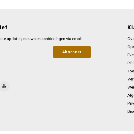
ief
Kl
ste updates, nieuws en aanbiedingen via email
Ove
Ope
Abonneer
Eve
RPG
Toe
Ver
Wer
Alg
Pri
Dis