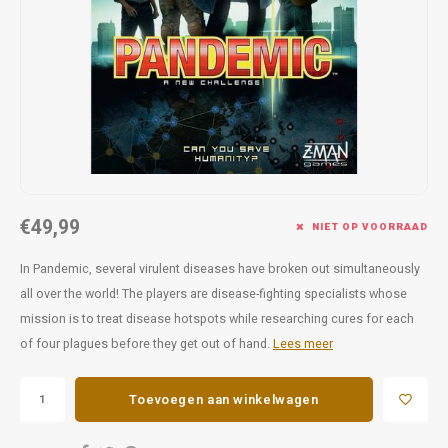
Favorieten van Siebe
Hitster
Call o
€49,99
NIET OP VOORRAAD
In Pandemic, several virulent diseases have broken out simultaneously
all over the world! The players are disease-fighting specialists whose
mission is to treat disease hotspots while researching cures for each
of four plagues before they get out of hand.
Lees meer
Toevoegen aan winkelwagen