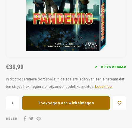
Favorieten van Siebe
Hitster
Call o
€39,99
OP VOORRAAD
In dit coöperatieve bordspel zijn de spelers leden van een eliteteam dat
ten strijde trekt tegen vier bijzonder dodelijke ziektes.
Lees meer
Toevoegen aan winkelwagen
DELEN: