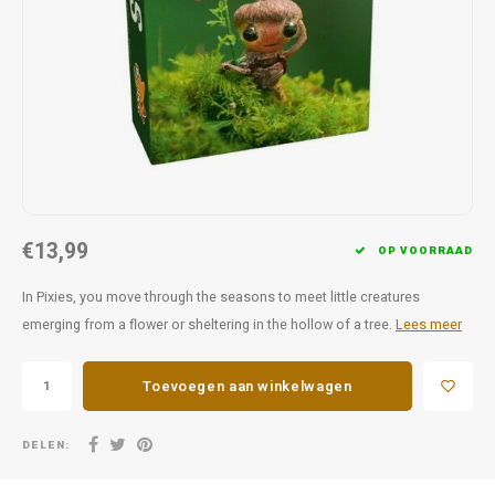
Favorieten van Siebe
Hitster
Call o
€13,99
OP VOORRAAD
In Pixies, you move through the seasons to meet little creatures
emerging from a flower or sheltering in the hollow of a tree.
Lees meer
Toevoegen aan winkelwagen
DELEN: