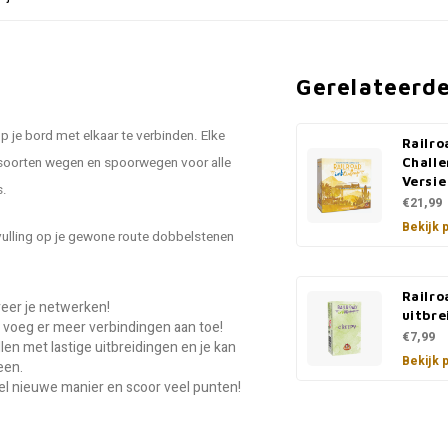
Gerelateerd
p je bord met elkaar te verbinden. Elke
Railro
 soorten wegen en spoorwegen voor alle
Chall
Versie
s.
€21,99
Bekijk 
nvulling op je gewone route dobbelstenen
Railro
reer je netwerken!
uitbre
 voeg er meer verbindingen aan toe!
€7,99
len met lastige uitbreidingen en je kan
Bekijk 
een.
el nieuwe manier en scoor veel punten!