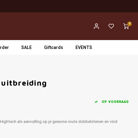
0
rder
SALE
Giftcards
EVENTS
 uitbreiding
OP VOORRAAD
 Hightech als aanvulling op je gewone route dobbelstenen en vind