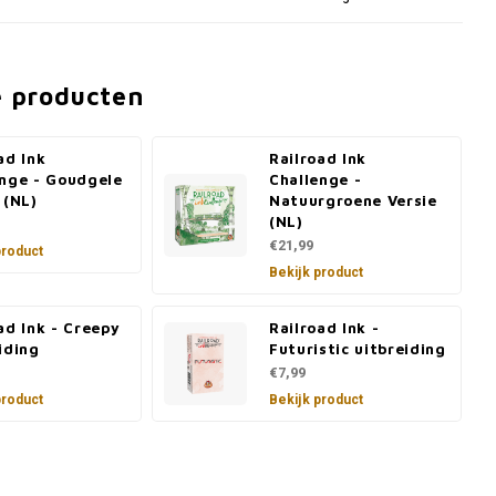
e producten
ad Ink
Railroad Ink
enge - Goudgele
Challenge -
 (NL)
Natuurgroene Versie
(NL)
€21,99
product
Bekijk product
ad Ink - Creepy
Railroad Ink -
iding
Futuristic uitbreiding
€7,99
product
Bekijk product