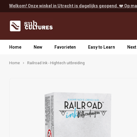
Welkom! Onze winkel in Utrecht is dagelijks geopend. ❤️ Op ma
Home
New
Favorieten
Easy to Learn
Next
Home
Railroad Ink - Hightech uitbreiding