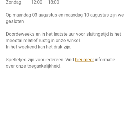
Zondag
12:00 – 18:00
Favorieten van Siebe
Hitster
Call o
Op maandag 03 augustus en maandag 10 augustus zijn we
gesloten.
Doordeweeks en in het laatste uur voor sluitingstijd is het
meestal relatief rustig in onze winkel.
In het weekend kan het druk zijn.
Spelletjes zijn voor iedereen. Vind
hier meer
informatie
over onze toegankelijkheid.