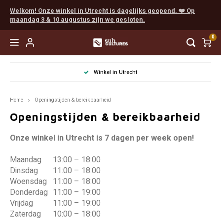
Welkom! Onze winkel in Utrecht is dagelijks geopend. ❤️ Op
maandag 3 & 10 augustus zijn we gesloten.
0
Hoofdmenu / easy to learn
Hoofdmenu / coöperatief
Hoofdmenu / favorieten
Hoofdmenu / next level
Hoofdmenu / expert
Hoofdmenu / party
Hoofdmenu / rpg
Winkel in Utrecht
Persoonlij
Easy to Learn
Coöperatief
Favorieten
Next Level
Expert
Party
RPG
Home
Openingstijden & bereikbaarheid
Favorieten van Tijn
Munchkin
Populair
Scythe
Cards Against Humanity
Populair
Boeken
Vanaf 
Everde
Final 
Myste
Escap
Chron
Dunge
Dice
Openingstijden & bereikbaarheid
Favorieten van Gaby
Populair
Solo
Terraforming Mars
Exploding Kittens
Escape
Accessories
Vanaf 
Wings
Sherl
Pand
EXIT
Detect
Pathf
Painte
Onze winkel in Utrecht is 7 dagen per week open!
Maandag
13:00 – 18:00
Favorieten van Mart
Familie
Spirit Island
Weerwolven
Detective
Vanaf 
Arkha
Unloc
Sherl
Indie
Unpain
Dinsdag
11:00 – 18:00
Woensdag
11:00 – 18:00
Favorieten van Juno
Root
Codenames
Gloomhaven
Marve
Pocke
Mausr
Donderdag
11:00 – 19:00
Vrijdag
11:00 – 19:00
Favorieten van Madelon
Star Wars X-Wing
Dixit
Delta
Zaterdag
10:00 – 18:00