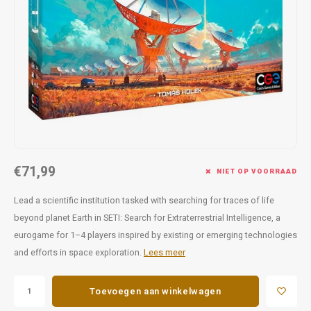
Favorieten van Siebe
Hitster
Call o
€71,99
NIET OP VOORRAAD
Lead a scientific institution tasked with searching for traces of life
beyond planet Earth in SETI: Search for Extraterrestrial Intelligence, a
eurogame for 1–4 players inspired by existing or emerging technologies
and efforts in space exploration.
Lees meer
Toevoegen aan winkelwagen