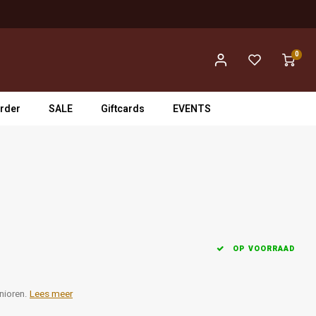
0
rder
SALE
Giftcards
EVENTS
OP VOORRAAD
unioren.
Lees meer