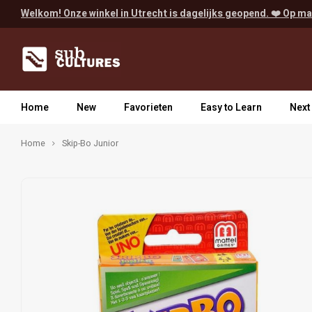
Welkom! Onze winkel in Utrecht is dagelijks geopend. ❤️ Op ma
Home
New
Favorieten
Easy to Learn
Next
Home
Skip-Bo Junior