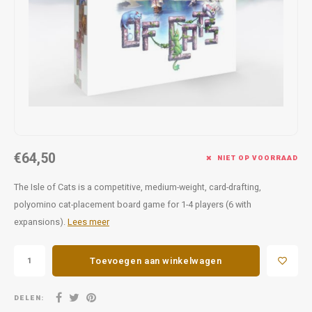
Favorieten van Siebe
Hitster
Call o
€64,50
NIET OP VOORRAAD
The Isle of Cats is a competitive, medium-weight, card-drafting,
polyomino cat-placement board game for 1-4 players (6 with
expansions).
Lees meer
Toevoegen aan winkelwagen
DELEN: