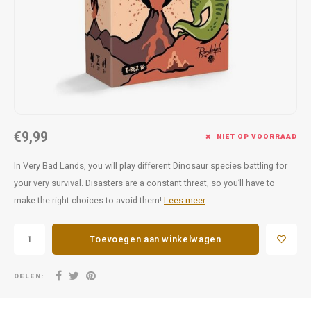
Favorieten van Siebe
Hitster
Call o
€9,99
NIET OP VOORRAAD
In Very Bad Lands, you will play different Dinosaur species battling for
your very survival. Disasters are a constant threat, so you’ll have to
make the right choices to avoid them!
Lees meer
Toevoegen aan winkelwagen
DELEN: