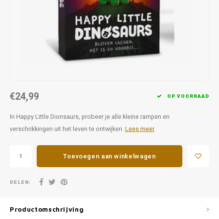
Favorieten van Siebe
Hitster
Call o
€24,99
OP VOORRAAD
In Happy Little Dionsaurs, probeer je alle kleine rampen en
verschrikkingen uit het leven te ontwijken.
Lees meer
Toevoegen aan winkelwagen
DELEN:
Productomschrijving