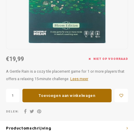
Favorieten van Siebe
Hitster
Call o
€19,99
NIET OP VOORRAAD
A Gentle Rain is a cozy tile placement game for 1 or more players that
offers a relaxing 15-minute challenge.
Lees meer
Toevoegen aan winkelwagen
DELEN:
Productomschrijving