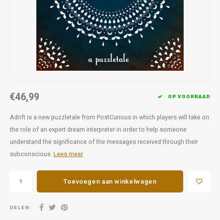
Favorieten van Siebe
Hitster
Call o
€46,99
OP VOORRAAD
Adrift is a new puzzletale from PostCurious in which players will take on
the role of an expert dream interpreter in order to help someone
understand the significance of the messages received through their
subconscious.
Lees meer
Toevoegen aan winkelwagen
DELEN: