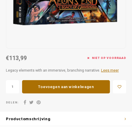
Favorieten van Siebe
Hitster
Call o
€113,99
NIET OP VOORRAAD
Legacy elements with an immersive, branching narrative.
Lees meer
Toevoegen aan winkelwagen
DELEN:
Productomschrijving