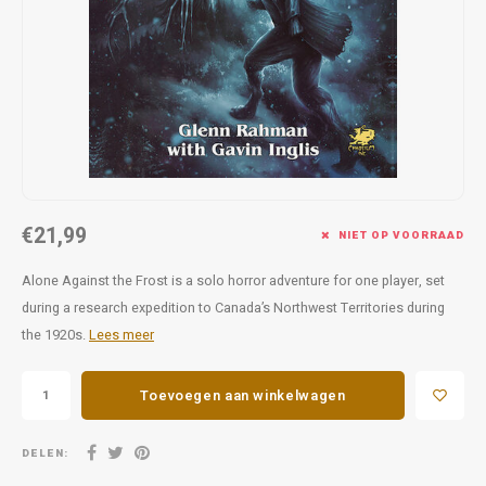
Favorieten van Siebe
Hitster
Call o
€21,99
NIET OP VOORRAAD
Alone Against the Frost is a solo horror adventure for one player, set
during a research expedition to Canada’s Northwest Territories during
the 1920s.
Lees meer
Toevoegen aan winkelwagen
DELEN: