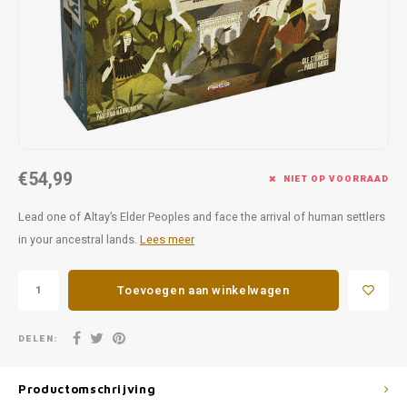
Favorieten van Siebe
Hitster
Call o
€54,99
NIET OP VOORRAAD
Lead one of Altay’s Elder Peoples and face the arrival of human settlers
in your ancestral lands.
Lees meer
Toevoegen aan winkelwagen
DELEN:
Productomschrijving