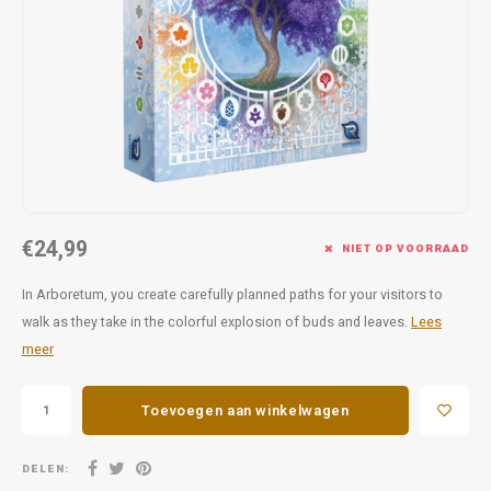
:853,"height":480,"providerName":"YouTube","thumbnail
Favorieten van Siebe
Hitster
Call o
=&rs=AOn4CLAYwh_BKE-
€24,99
NIET OP VOORRAAD
In Arboretum, you create carefully planned paths for your visitors to
walk as they take in the colorful explosion of buds and leaves.
Lees
meer
Toevoegen aan winkelwagen
DELEN: