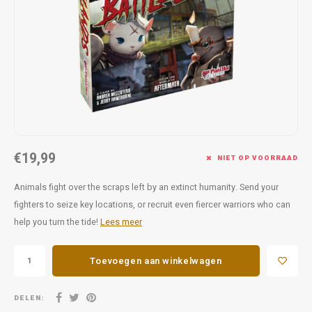
Favorieten van Siebe
Hitster
Call o
€19,99
NIET OP VOORRAAD
Animals fight over the scraps left by an extinct humanity. Send your
fighters to seize key locations, or recruit even fiercer warriors who can
help you turn the tide!
Lees meer
Toevoegen aan winkelwagen
DELEN: