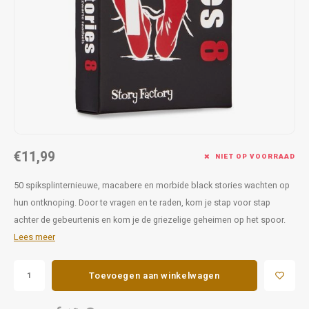
Favorieten van Siebe
Hitster
Call o
€11,99
NIET OP VOORRAAD
50 spiksplinternieuwe, macabere en morbide black stories wachten op
hun ontknoping. Door te vragen en te raden, kom je stap voor stap
achter de gebeurtenis en kom je de griezelige geheimen op het spoor.
Lees meer
Toevoegen aan winkelwagen