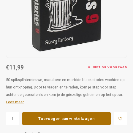
Favorieten van Siebe
Hitster
Call o
€11,99
NIET OP VOORRAAD
50 spiksplinternieuwe, macabere en morbide black stories wachten op
hun ontknoping. Door te vragen en te raden, kom je stap voor stap
achter de gebeurtenis en kom je de griezelige geheimen op het spoor.
Lees meer
Toevoegen aan winkelwagen