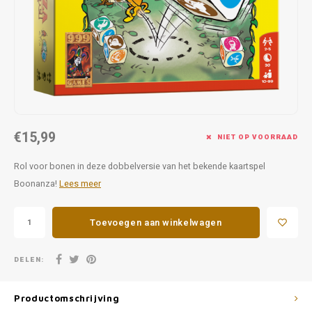
Favorieten van Siebe
Hitster
Call o
€15,99
NIET OP VOORRAAD
Rol voor bonen in deze dobbelversie van het bekende kaartspel
Boonanza!
Lees meer
Toevoegen aan winkelwagen
DELEN:
Productomschrijving