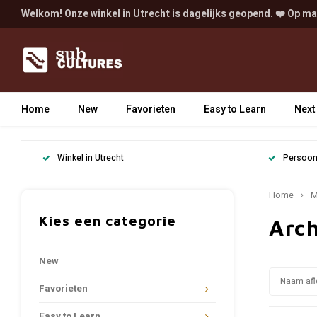
Welkom! Onze winkel in Utrecht is dagelijks geopend. ❤️ Op ma
Home
New
Favorieten
Easy to Learn
Next
Winkel in Utrecht
Persoonl
Home
M
Kies een categorie
Arc
New
Naam afl
Favorieten
Easy to Learn