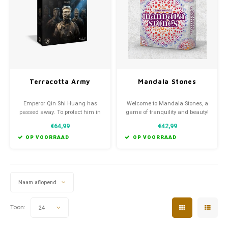
Favorieten van Siebe
Hitster
Call o
Terracotta Army
Mandala Stones
Emperor Qin Shi Huang has
Welcome to Mandala Stones, a
passed away. To protect him in
game of tranquility and beauty!
the afterlife, a great army in the
Arrange colorful stones to
€64,99
€42,99
form of statues of faithful
create a stunning work of art
warriors must be assembled to
together with your friends.
OP VOORRAAD
OP VOORRAAD
stand guard in the Emperor's
tomb. You will be among those
tasked with building this
magnificent army.
Naam aflopend
Toon:
24