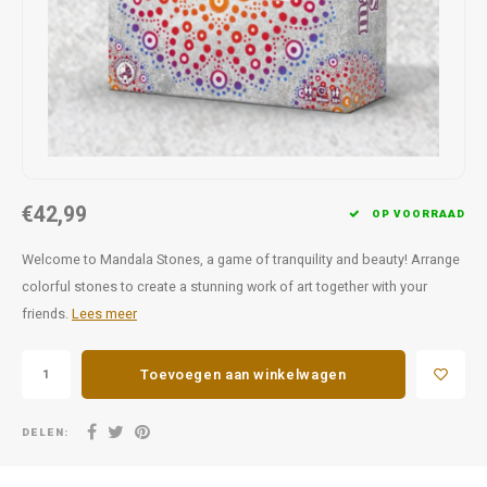
Favorieten van Siebe
Hitster
Call o
€42,99
OP VOORRAAD
Welcome to Mandala Stones, a game of tranquility and beauty! Arrange
colorful stones to create a stunning work of art together with your
friends.
Lees meer
Toevoegen aan winkelwagen
DELEN: