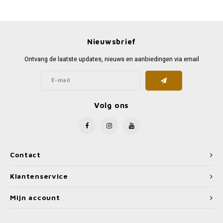
Favorieten van Siebe
Hitster
Call o
Nieuwsbrief
Ontvang de laatste updates, nieuws en aanbiedingen via email
Volg ons
Contact
Klantenservice
Mijn account