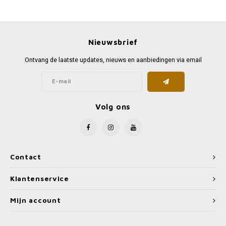
Favorieten van Siebe
Hitster
Call o
Nieuwsbrief
Ontvang de laatste updates, nieuws en aanbiedingen via email
Volg ons
Contact
Klantenservice
Mijn account