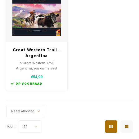
Favorieten van Siebe
Hitster
Call o
Great Western Trail -
Argentina
In Great Western Trail:
Argentina, you own a vast
estancia in Argentina at the end
€54,99
of the 19th century, and you will
need to travel the plains of the
OP VOORRAAD
Pampas with your cattle to
deliver them to the main train
station in Buenos Aires.
Naam aflopend
Toon:
24